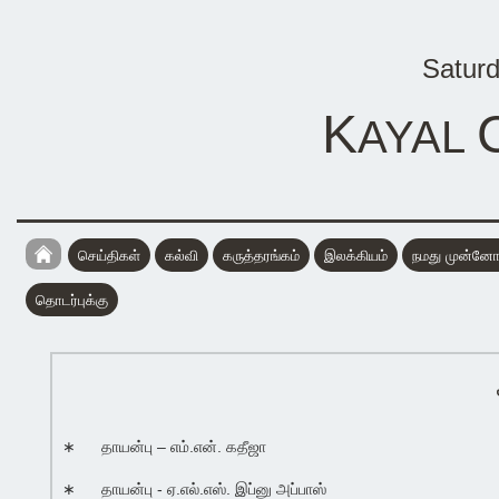
Saturd
K
AYAL
செய்திகள்
கல்வி
கருத்தரங்கம்
இலக்கியம்
நமது முன்னோர
தொடர்புக்கு
∗
தாயன்பு – எம்.என். கதீஜா
∗
தாயன்பு - ஏ.எல்.எஸ். இப்னு அப்பாஸ்